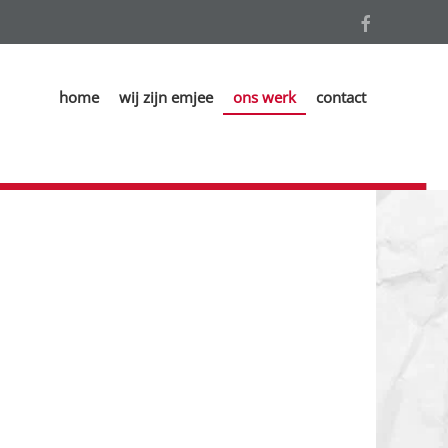
home
wij zijn emjee
ons werk
contact